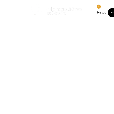
0
Bientôt
Retour
une cité
Publi
é le
de la
22/0
2/20
gastronomie
16
Catégorie
en
Villages &
patrimoine
Dordogne