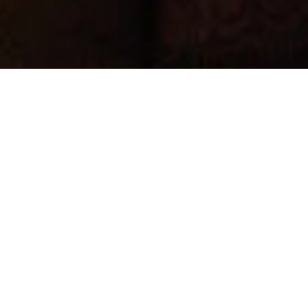
Un billet d’émotion à vivre
au-dessus du Périgord.
Offrez un vol en montgolfière, c’est offrir un moment
suspendu entre ciel et terre.
C’est un cadeau rare, sensible, inoubliable. Qu’il s’agisse
de célébrer un événement ou simplement de faire plaisir,
cette invitation poétique ouvre la porte à un voyage au-
dessus du Périgord, entre lumière dorée, silence et
émerveillement. Notre vol-cadeau est une parenthèse
enchantée prête à décoller, entièrement personnalisable et
simple à réserver.