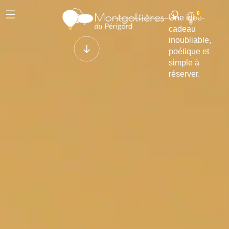
0
Une idée-
cadeau
inoubliable,
poétique et
simple à
réserver.