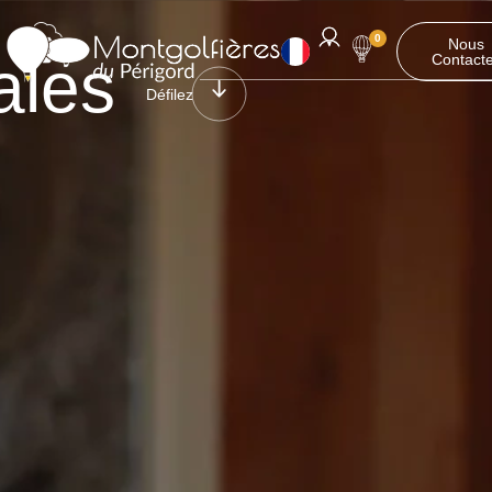
0
Nous
ales
Contact
Défilez