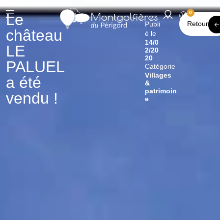
0
Le
Retour
Publi
château
é le
14/0
LE
2/20
20
PALUEL
Catégorie
Villages
a été
&
patrimoin
vendu !
e