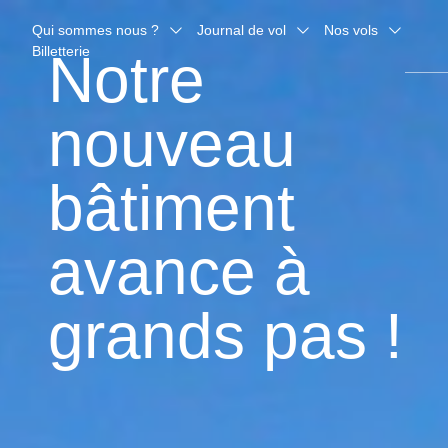
Qui sommes nous ?
Journal de vol
Nos vols
Billetterie
Notre
nouveau
bâtiment
avance à
grands pas !