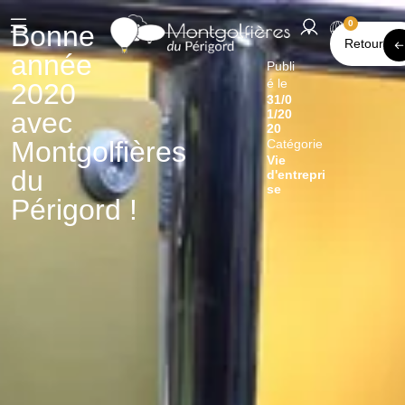
0
Bonne
Retour
année
Publi
é le
2020
31/0
1/20
avec
20
Montgolfières
Catégorie
Vie
du
d'entrepri
se
Périgord !