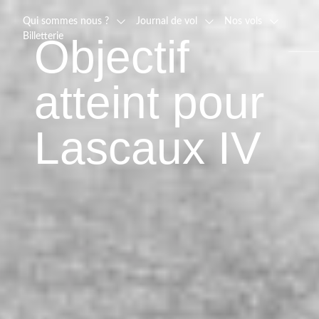
Qui sommes nous ?
Journal de vol
Nos vols
Billetterie
Objectif
atteint pour
Lascaux IV