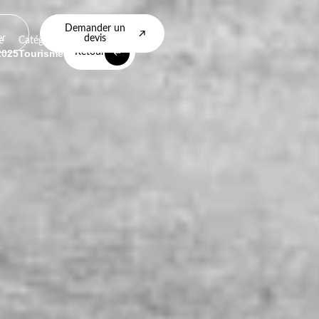
Demander un
er
devis
e
Catégorie
Retour
2025
Tourisme