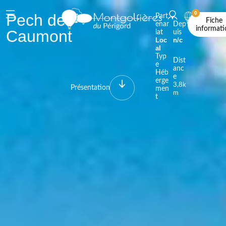
0
Pech de
Part
Fiche
enar
Dep
informati
Caumont
iat
uis
Loc
n/c
al
Typ
Dist
e
anc
Héb
e
erge
3,8k
Présentation
men
m
t