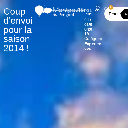
0
Coup
Retour
Publi
d’envoi
é le
01/0
pour la
8/20
19
saison
Catégorie
Expérien
2014 !
ces