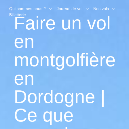
Qui sommes nous ?
Journal de vol
Nos vols
Billetterie
Faire un vol
en
montgolfière
en
Dordogne |
Ce que