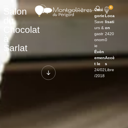
0
Salon
Caté
gorie
Loca
du
Save
lisati
Chocolat
urs &
on
gastr
2420
à
onom
0
Sarlat
ie
Évèn
emen
Accè
t le
s
24/02
Libre
/2018