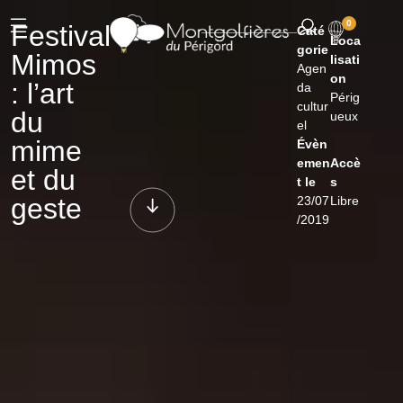
0
Festival
Caté
Loca
gorie
Mimos
lisati
Agen
on
: l’art
da
Périg
cultur
du
ueux
el
mime
Évèn
emen
Accè
et du
t le
s
geste
23/07
Libre
/2019