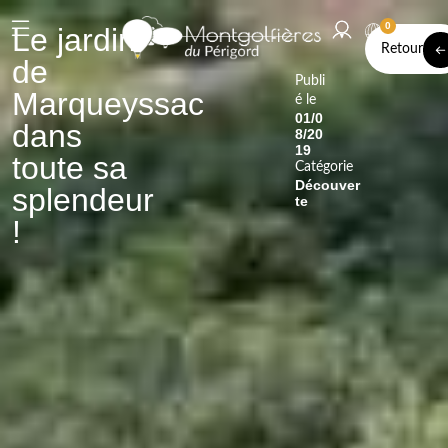
0
Le jardin
Retour
de
Publi
Marqueyssac
é le
01/0
dans
8/20
19
toute sa
Catégorie
Découver
splendeur
te
!