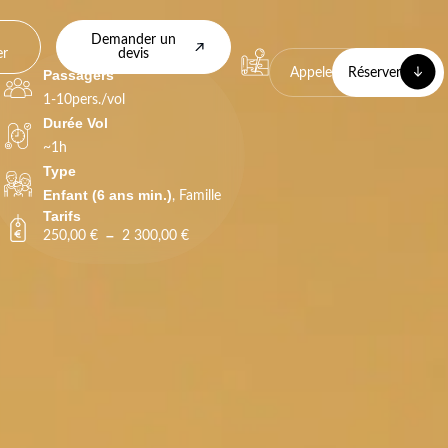
Demander un
er
devis
Appeler
Réserver
Passagers
1-10pers./vol
Durée Vol
~1h
Type
Enfant (6 ans min.)
,
Famille
Tarifs
–
250,00
€
2 300,00
€